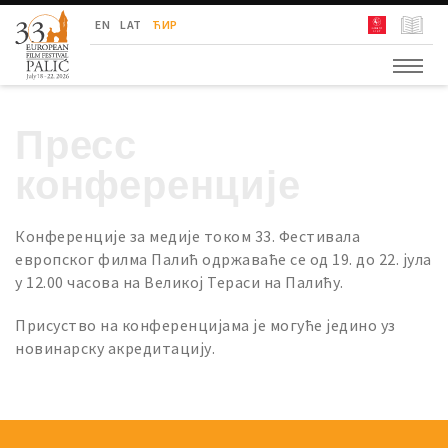
Фестивал Европског Филма Палић
EN
LAT
ЋИР
Пресс
конференције
Конференције за медије током 33. Фестивала
европског филма Палић одржаваће се од 19. до 22. јула
у 12.00 часова на Великој Тераси на Палићу.
Присуство на конференцијама је могуће једино уз
новинарску акредитацију.