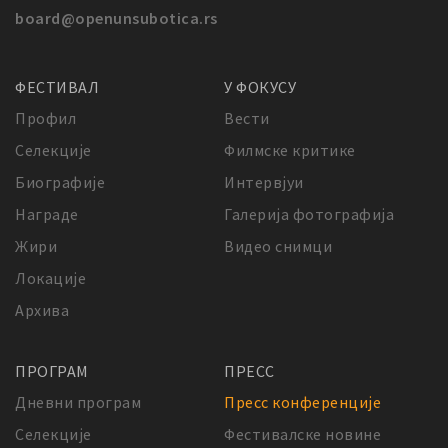
board@openunsubotica.rs
ФЕСТИВАЛ
У ФОКУСУ
Профил
Вести
Селекције
Филмске критике
Биографије
Интервјуи
Награде
Галерија фотографија
Жири
Видео снимци
Локације
Архива
ПРОГРАМ
ПРЕСС
Дневни програм
Пресс конференције
Селекције
Фестивалске новине