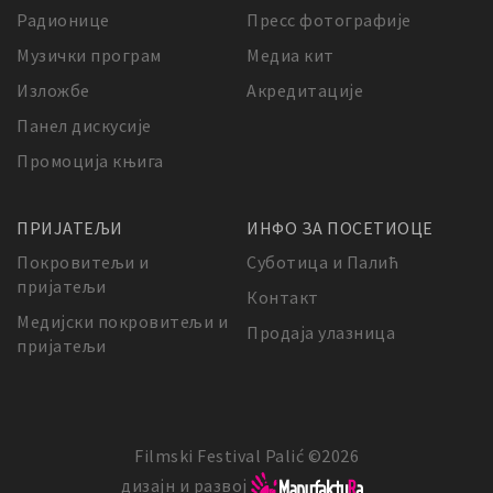
Радионице
Пресс фотографије
Музички програм
Медиа кит
Изложбе
Акредитације
Панел дискусије
Промоција књига
ПРИЈАТЕЉИ
ИНФО ЗА ПОСЕТИОЦЕ
Покровитељи и
Суботица и Палић
пријатељи
Контакт
Медијски покровитељи и
Продаја улазница
пријатељи
Filmski Festival Palić ©2026
дизајн и развој