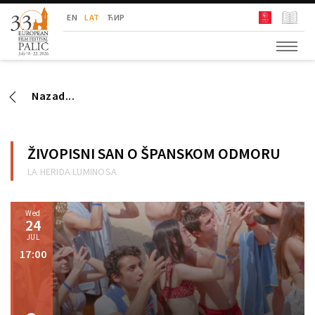
Festival Evropskog Filma Palić
EN
LAT
ЋИР
Nazad...
ŽIVOPISNI SAN O ŠPANSKOM ODMORU
LA HERIDA LUMINOSA
Wed
24
JUL
17:00